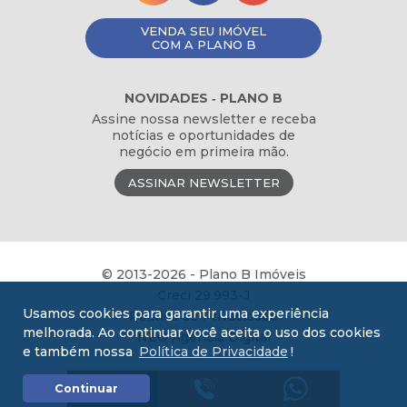
VENDA SEU IMÓVEL
COM A PLANO B
NOVIDADES ‐ PLANO B
Assine nossa newsletter e receba
notícias e oportunidades de
negócio em primeira mão.
ASSINAR NEWSLETTER
© 2013-2026 - Plano B Imóveis
Creci 29.993-J
Usamos cookies para garantir uma experiência
Política de Privacidade
melhorada. Ao continuar você aceita o uso dos cookies
NEO Agência Digital
e também nossa
Política de Privacidade
!
COMPRE
Continuar
COM A