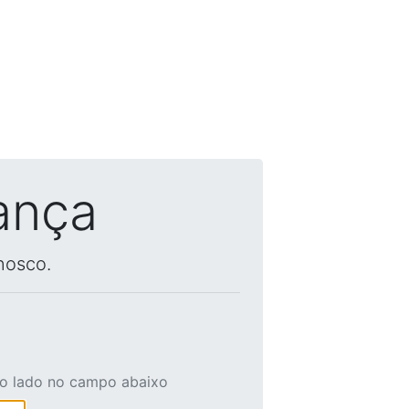
ança
nosco.
ao lado no campo abaixo