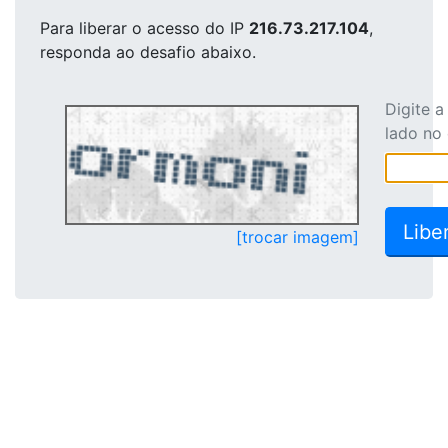
Para liberar o acesso
do IP
216.73.217.104
,
responda ao desafio abaixo.
Digite 
lado no
[trocar imagem]