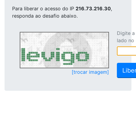
Para liberar o acesso
do IP
216.73.216.30
,
responda ao desafio abaixo.
Digite 
lado no
[trocar imagem]