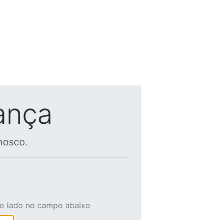
ança
nosco.
ao lado no campo abaixo