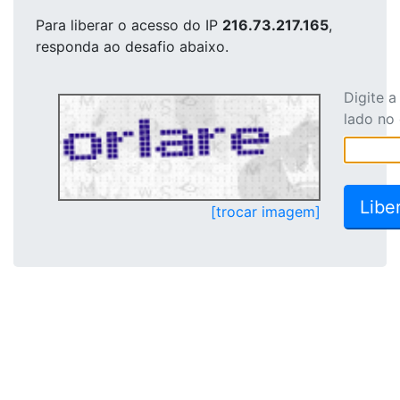
Para liberar o acesso
do IP
216.73.217.165
,
responda ao desafio abaixo.
Digite 
lado no
[trocar imagem]