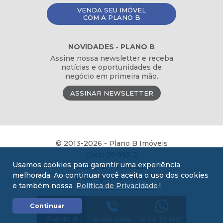
VENDA SEU IMÓVEL
COM A PLANO B
NOVIDADES ‐ PLANO B
Assine nossa newsletter e receba
notícias e oportunidades de
negócio em primeira mão.
ASSINAR NEWSLETTER
© 2013-2026 - Plano B Imóveis
Creci 29.993-J
Usamos cookies para garantir uma experiência
Política de Privacidade
melhorada. Ao continuar você aceita o uso dos cookies
NEO Agência Digital
e também nossa
Política de Privacidade
!
COMPRE
Continuar
COM A
PLANO B
19 4141-0695
19 9 8133-1880