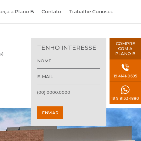
eça a Plano B
Contato
Trabalhe Conosco
COMPRE
TENHO INTERESSE
COM A
s)
PLANO B
19 4141-0695
19 9 8133-1880