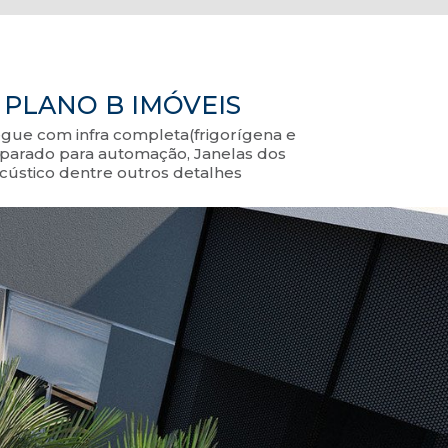
 PLANO B IMÓVEIS
gue com infra completa(frigorígena e
eparado para automação, Janelas dos
cústico dentre outros detalhes