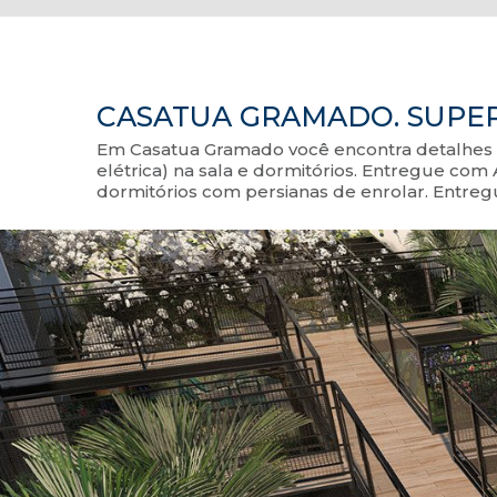
CASATUA GRAMADO. SUPER
Em Casatua Gramado você encontra detalhes q
elétrica) na sala e dormitórios. Entregue co
dormitórios com persianas de enrolar. Entreg