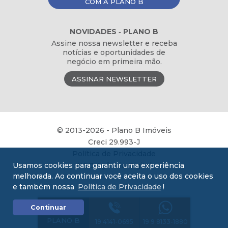
COM A PLANO B
NOVIDADES ‐ PLANO B
Assine nossa newsletter e receba
notícias e oportunidades de
negócio em primeira mão.
ASSINAR NEWSLETTER
© 2013-2026 - Plano B Imóveis
Creci 29.993-J
Política de Privacidade
Usamos cookies para garantir uma experiência
NEO Agência Digital
melhorada. Ao continuar você aceita o uso dos cookies
e também nossa
Política de Privacidade
!
COMPRE
Continuar
COM A
PLANO B
19 4141-0695
19 9 8133-1880