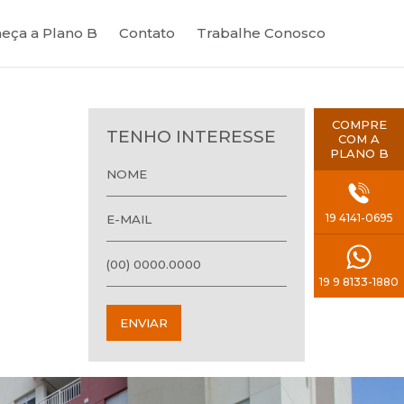
eça a Plano B
Contato
Trabalhe Conosco
COMPRE
TENHO INTERESSE
COM A
PLANO B
19 4141-0695
19 9 8133-1880