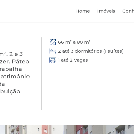
Home
Imóveis
Conh
66 m² a 80 m²
2 até 3 dormitórios (1 suítes)
². 2 e 3
1 até 2 Vagas
zer. Páteo
trabalha
patrimônio
da
ibuição